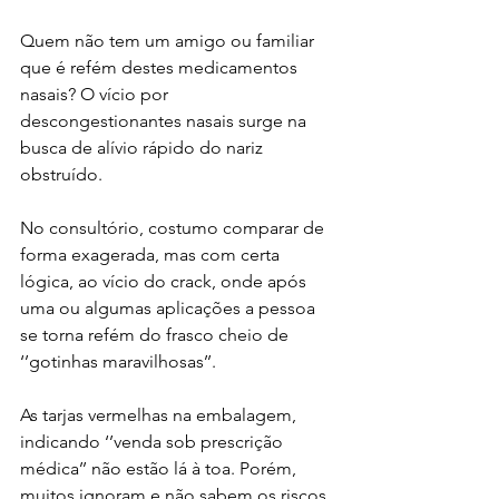
Quem não tem um amigo ou familiar 
que é refém destes medicamentos 
nasais? O vício por 
descongestionantes nasais surge na 
busca de alívio rápido do nariz 
obstruído.
No consultório, costumo comparar de 
forma exagerada, mas com certa 
lógica, ao vício do crack, onde após 
uma ou algumas aplicações a pessoa 
se torna refém do frasco cheio de 
‘’gotinhas maravilhosas’’.
As tarjas vermelhas na embalagem, 
indicando ‘’venda sob prescrição 
médica’’ não estão lá à toa. Porém, 
muitos ignoram e não sabem os riscos 