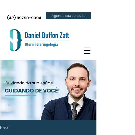
Agende sua consulta
(47) 99790-9094
Post